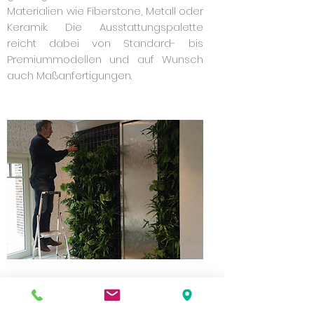
Materialien wie Fiberstone, Metall oder
Keramik. Die Ausstattungspalette
reicht dabei von Standard- bis
Premiummodellen und auf Wunsch
auch Maßanfertigungen.
Optimale Innenraumbegrünung nach
Ihren Vorgaben und Wünschen